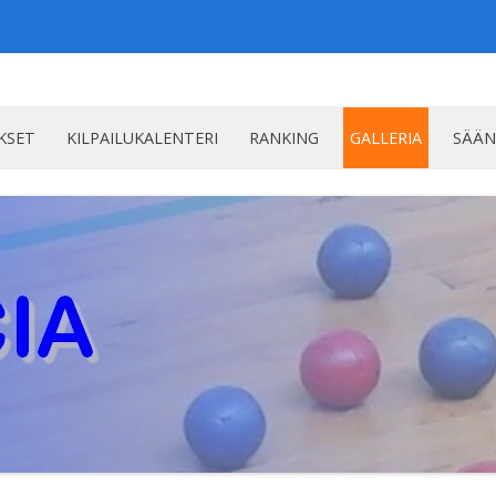
Siirry
sisältöön
KSET
KILPAILUKALENTERI
RANKING
GALLERIA
SÄÄ